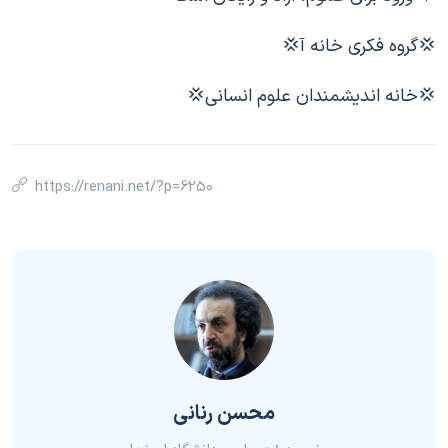
💢گروه فکری خانه آ💢
💢خانه اندیشمندان علوم انسانی💢
https://renani.net/?p=6250
محسن رنانی